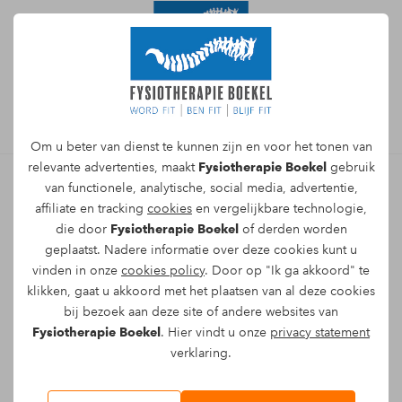
Afspraak maken
Om u beter van dienst te kunnen zijn en voor het tonen van
relevante advertenties, maakt
Fysiotherapie Boekel
gebruik
van functionele, analytische, social media, advertentie,
affiliate en tracking
cookies
en vergelijkbare technologie,
Sportmassage Boekel voor
die door
Fysiotherapie Boekel
of derden worden
soepele spieren
geplaatst. Nadere informatie over deze cookies kunt u
vinden in onze
cookies policy
. Door op "Ik ga akkoord" te
Na een training, wedstrijd of zware werkdag
klikken, gaat u akkoord met het plaatsen van al deze cookies
bij bezoek aan deze site of andere websites van
kunnen je spieren strak en vermoeid
Fysiotherapie Boekel
. Hier vindt u onze
privacy statement
aanvoelen. Dan is het logisch dat je zoekt op
verklaring.
sportmassage Boekel. We zien vaak dat
mensen niet alleen minder spanning willen