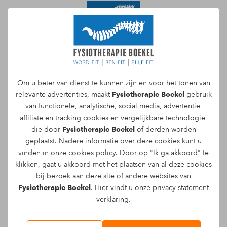
Afspraak maken
Om u beter van dienst te kunnen zijn en voor het tonen van
relevante advertenties, maakt
Fysiotherapie Boekel
gebruik
van functionele, analytische, social media, advertentie,
affiliate en tracking
cookies
en vergelijkbare technologie,
Sportmassage bij spierpijn,
die door
Fysiotherapie Boekel
of derden worden
wanneer helpt het echt
geplaatst. Nadere informatie over deze cookies kunt u
vinden in onze
cookies policy
. Door op "Ik ga akkoord" te
Spierpijn na sporten voelt vaak onschuldig,
klikken, gaat u akkoord met het plaatsen van al deze cookies
bij bezoek aan deze site of andere websites van
maar dat is niet altijd zo. Soms gaat het om
Fysiotherapie Boekel
. Hier vindt u onze
privacy statement
normale napijn na een zwaardere training.
verklaring.
Soms is een spier duidelijk overbelast en blijft
stijfheid of drukpijn langer hangen. We kijken