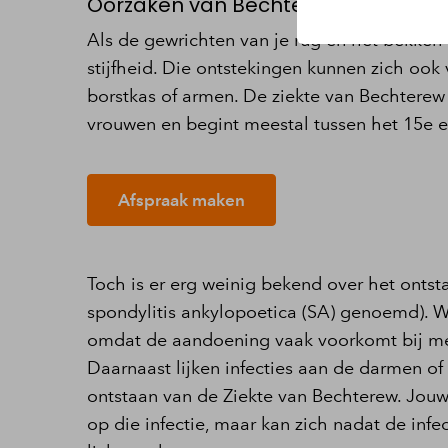
Oorzaken van Bechterew
Als de gewrichten van je rug en het bekken o
stijfheid. Die ontstekingen kunnen zich oo
borstkas of armen. De ziekte van Bechterew
vrouwen en begint meestal tussen het 15e e
Afspraak maken
Toch is er erg weinig bekend over het ontst
spondylitis ankylopoetica (SA) genoemd). Wel 
omdat de aandoening vaak voorkomt bij me
Daarnaast lijken infecties aan de darmen of
ontstaan van de Ziekte van Bechterew. Jouw 
op die infectie, maar kan zich nadat de infe