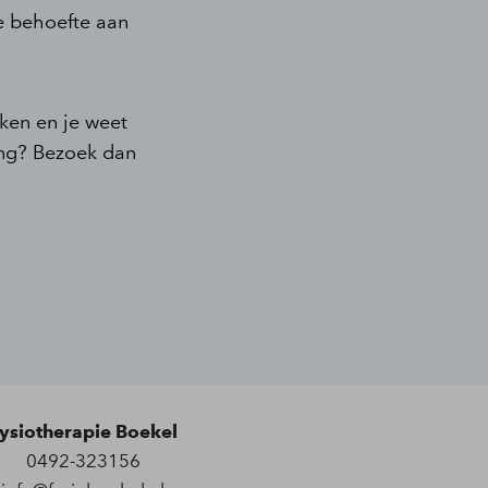
je behoefte aan
aken en je weet
ing? Bezoek dan
ysiotherapie Boekel
0492-323156