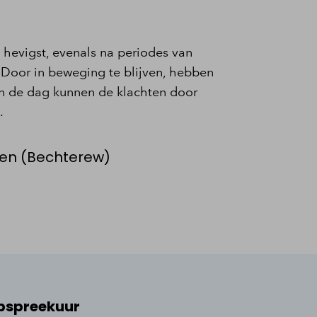
t hevigst, evenals na periodes van
k. Door in beweging te blijven, hebben
an de dag kunnen de klachten door
.
ten (Bechterew)
opspreekuur