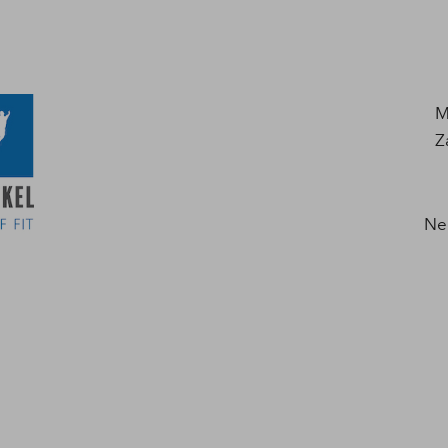
M
Z
N