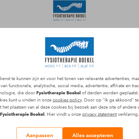
Afspraak maken
n Bechterew)
ienst te kunnen zijn en voor het tonen van relevante advertenties, ma
van functionele, analytische, social media, advertentie, affiliate en tr
n Venhorst
hnologie, die door
Fysiotherapie Boekel
of derden worden geplaatst.
kies kunt u vinden in onze
cookies policy
. Door op "Ik ga akkoord" te 
e daar eveneens stijfheid? Dan lijd je
 het plaatsen van al deze cookies bij bezoek aan deze site of andere 
ysiotherapie Boekel in Boekel en
Fysiotherapie Boekel
. Hier vindt u onze
privacy statement
verklaring.
Aanpassen
Alles accepteren