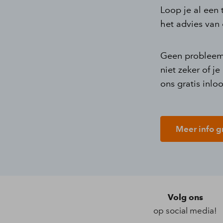
Loop je al een 
het advies van
Geen probleem b
niet zeker of 
ons gratis inlo
Meer info g
Volg ons
op social media!