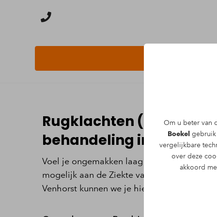
Rugklachten (Ziekte va
Om u beter van d
Boekel
gebruik 
behandeling in Boekel e
vergelijkbare tec
over deze coo
Voel je ongemakken laag in de rug en voel j
akkoord met
mogelijk aan de Ziekte van Bechterew. Bij F
Venhorst kunnen we je hieraan behandelen.