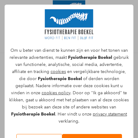
Afspraak maken
Om u beter van dienst te kunnen zijn en voor het tonen van
relevante advertenties, maakt
Fysiotherapie Boekel
gebruik
van functionele, analytische, social media, advertentie,
affiliate en tracking
cookies
en vergelijkbare technologie,
Pia van den Akker - Fysio- en
die door
Fysiotherapie Boekel
of derden worden
oedeemtherapeut
geplaatst. Nadere informatie over deze cookies kunt u
vinden in onze
cookies policy
. Door op "Ik ga akkoord" te
Hallo, mijn naam is Pia van den Akker en ik
klikken, gaat u akkoord met het plaatsen van al deze cookies
bij bezoek aan deze site of andere websites van
ben actief als fysiotherapeut en
Fysiotherapie Boekel
. Hier vindt u onze
privacy statement
oedeemtherapeut bij Fysiotherapie Boekel.
verklaring.
Mijn specialismen en aandachtsgebieden