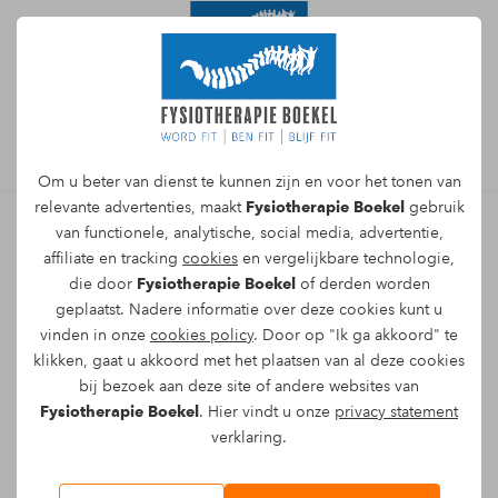
Afspraak maken
Om u beter van dienst te kunnen zijn en voor het tonen van
relevante advertenties, maakt
Fysiotherapie Boekel
gebruik
van functionele, analytische, social media, advertentie,
affiliate en tracking
cookies
en vergelijkbare technologie,
Marlou van Deursen -
die door
Fysiotherapie Boekel
of derden worden
Fitnessinstructeur en
geplaatst. Nadere informatie over deze cookies kunt u
vinden in onze
cookies policy
. Door op "Ik ga akkoord" te
personal trainer
klikken, gaat u akkoord met het plaatsen van al deze cookies
bij bezoek aan deze site of andere websites van
Hallo, mijn naam is Marlou van Deursen en ik
Fysiotherapie Boekel
. Hier vindt u onze
privacy statement
ben actief als fitnessinstructeur en personal
verklaring.
trainer bij Fysiotherapie Boekel.