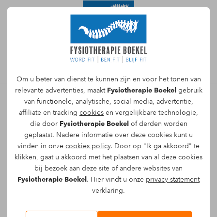
Afspraak maken
Om u beter van dienst te kunnen zijn en voor het tonen van
relevante advertenties, maakt
Fysiotherapie Boekel
gebruik
van functionele, analytische, social media, advertentie,
affiliate en tracking
cookies
en vergelijkbare technologie,
Direct een afspraak maken
die door
Fysiotherapie Boekel
of derden worden
voor kennismaking EGYM
geplaatst. Nadere informatie over deze cookies kunt u
vinden in onze
cookies policy
. Door op "Ik ga akkoord" te
Ben je geïnteresseerd geraakt? Voor meer
klikken, gaat u akkoord met het plaatsen van al deze cookies
informatie kun je een gratis
bij bezoek aan deze site of andere websites van
kennismakingsgesprek aanvragen via
Fysiotherapie Boekel
. Hier vindt u onze
privacy statement
verklaring.
onderstaand formulier. Een van onze
fitcoaches zal in een persoonlijk gesprek,