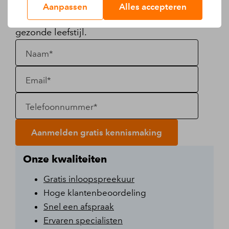
geheel vrijblijvend, uitleggen wat wij voor
Aanpassen
Alles accepteren
jou kunnen betekenen voor een langdurig
gezonde leefstijl.
Naam*
Email*
Telefoonnummer*
Aanmelden gratis kennismaking
Onze kwaliteiten
Gratis inloopspreekuur
Hoge klantenbeoordeling
Snel een afspraak
Ervaren specialisten