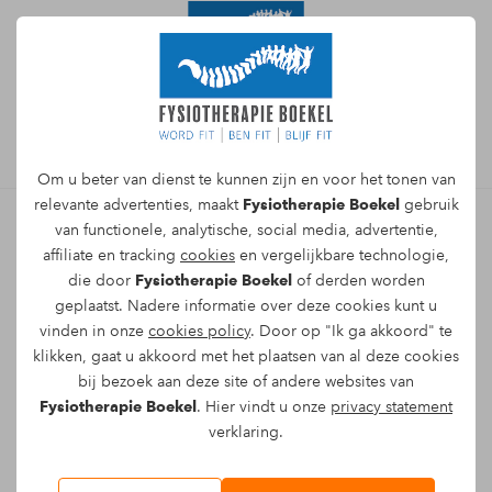
Afspraak maken
Om u beter van dienst te kunnen zijn en voor het tonen van
relevante advertenties, maakt
Fysiotherapie Boekel
gebruik
van functionele, analytische, social media, advertentie,
affiliate en tracking
cookies
en vergelijkbare technologie,
Direct online een afspraak
die door
Fysiotherapie Boekel
of derden worden
maken voor behandeling
geplaatst. Nadere informatie over deze cookies kunt u
vinden in onze
cookies policy
. Door op "Ik ga akkoord" te
kruisbandletsel
klikken, gaat u akkoord met het plaatsen van al deze cookies
bij bezoek aan deze site of andere websites van
Naam*
Fysiotherapie Boekel
. Hier vindt u onze
privacy statement
verklaring.
E-mail*