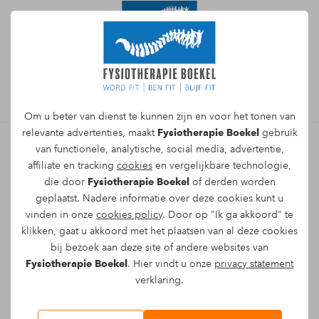
Afspraak maken
Om u beter van dienst te kunnen zijn en voor het tonen van
relevante advertenties, maakt
Fysiotherapie Boekel
gebruik
van functionele, analytische, social media, advertentie,
affiliate en tracking
cookies
en vergelijkbare technologie,
Direct online een afspraak
die door
Fysiotherapie Boekel
of derden worden
maken met een
geplaatst. Nadere informatie over deze cookies kunt u
vinden in onze
cookies policy
. Door op "Ik ga akkoord" te
fysiotherapeut voor
klikken, gaat u akkoord met het plaatsen van al deze cookies
schouderfysiotherapie
bij bezoek aan deze site of andere websites van
Fysiotherapie Boekel
. Hier vindt u onze
privacy statement
verklaring.
Naam*