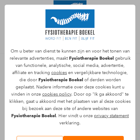
Afspraak maken
Om u beter van dienst te kunnen zijn en voor het tonen van
relevante advertenties, maakt
Fysiotherapie Boekel
gebruik
van functionele, analytische, social media, advertentie,
affiliate en tracking
cookies
en vergelijkbare technologie,
Direct online een afspraak
die door
Fysiotherapie Boekel
of derden worden
maken met een
geplaatst. Nadere informatie over deze cookies kunt u
vinden in onze
cookies policy
. Door op "Ik ga akkoord" te
fysiotherapeut voor
klikken, gaat u akkoord met het plaatsen van al deze cookies
behandelen
bij bezoek aan deze site of andere websites van
Fysiotherapie Boekel
. Hier vindt u onze
privacy statement
slijmbeursontsteking
verklaring.
Naam*