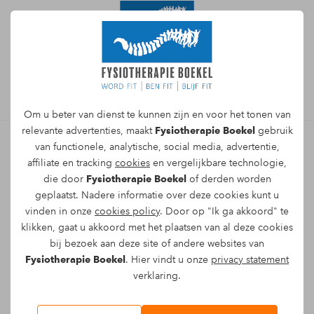
Afspraak maken
Om u beter van dienst te kunnen zijn en voor het tonen van
relevante advertenties, maakt
Fysiotherapie Boekel
gebruik
van functionele, analytische, social media, advertentie,
affiliate en tracking
cookies
en vergelijkbare technologie,
Direct online een afspraak
die door
Fysiotherapie Boekel
of derden worden
maken met een
geplaatst. Nadere informatie over deze cookies kunt u
vinden in onze
cookies policy
. Door op "Ik ga akkoord" te
fysiotherapeut voor
klikken, gaat u akkoord met het plaatsen van al deze cookies
bandletselschade
bij bezoek aan deze site of andere websites van
Fysiotherapie Boekel
. Hier vindt u onze
privacy statement
verklaring.
Naam*