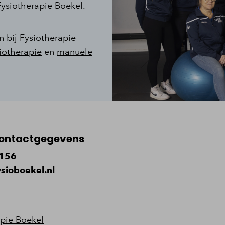
Fysiotherapie Boekel.
n bij Fysiotherapie
siotherapie
en
manuele
ontactgegevens
156
ysioboekel.nl
apie Boekel