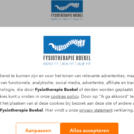
Afspraak maken
ak maken met een
ienst te kunnen zijn en voor het tonen van relevante advertenties, ma
van functionele, analytische, social media, advertentie, affiliate en tr
behandelen van een
hnologie, die door
Fysiotherapie Boekel
of derden worden geplaatst.
kies kunt u vinden in onze
cookies policy
. Door op "Ik ga akkoord" te 
 het plaatsen van al deze cookies bij bezoek aan deze site of andere 
Fysiotherapie Boekel
. Hier vindt u onze
privacy statement
verklaring.
Aanpassen
Alles accepteren