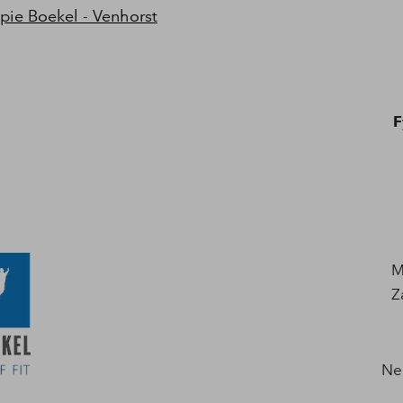
pie Boekel - Venhorst
F
M
Z
N